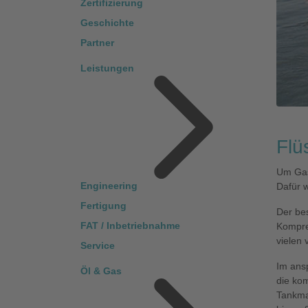
Zertifizierung
Geschichte
Partner
Leistungen
Flü
Um Gas
Engineering
Dafür 
Fertigung
Der bes
FAT / Inbetriebnahme
Kompre
vielen
Service
Im ans
Öl & Gas
die ko
Tankma