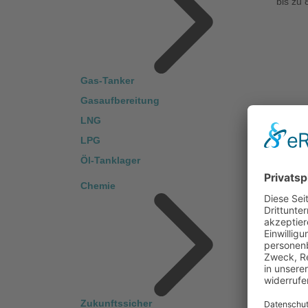
bis zu
Gas-Tanker
Gasaufbereitung
LNG
LPG
Öl-Tanklager
Chemie
Zukunftssicher