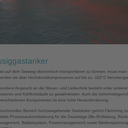
ssiggastanker
e auf dem Seeweg ökonomisch transportieren zu können, muss man si
werden sie über Hochdruckkompressoren auf bis zu -162°C heruntergek
ondere Anspruch an die Steuer- und Leittechnik besteht unter anderem
ssoren und Kühlkreisläufe zu gewährleisten. Auch die sicherheitsgeri
 verschiedenen Komponenten ist eine hohe Herausforderung.
pruchsvollen Bereich hochseegehender Gastanker gehört Flemming zu d
mlette Prozessautomatisierung für die Gasanlage (Be-/Entladung, Rü
nagement, Ballastsystem, Powermanagement).sowie Niederspannungs